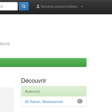
Services personnalisés :
leure
Découvrir
Auteur(e)
Ali Rabah, Abdessamad
1