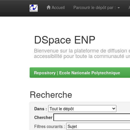
Accueil
Parcourir le dépôt par :
Skip
navigation
DSpace ENP
Bienvenue sur la plateforme de diffusion
accessibilité pour toute la communauté un
Repository | Ecole Nationale Polytechnique
Recherche
Dans :
Chercher
Filtres courants :