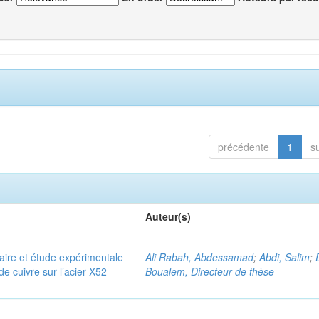
précédente
1
s
Auteur(s)
aire et étude expérimentale
Ali Rabah, Abdessamad
;
Abdi, Salim
;
e cuivre sur l’acier X52
Boualem, Directeur de thèse