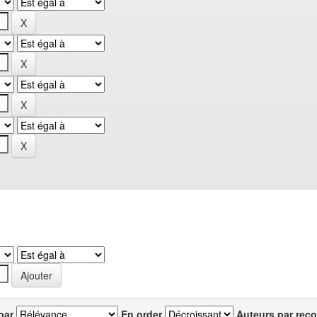
par
En order
Auteurs par reco