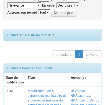
En order
Auteurs par record
Résultats 1 à 1 sur un total de 1.
précédente
1
suivante
Résultats trouvés : Documents
Date de
Titre
Auteur(s)
publication
2018
Modélisation de la
Ali Rabah,
dynamique moléculaire et
Abdessamad
;
étude expérimentale du
Abdi, Salim
;
Demri,
comportement corrosif
Boualem, Directeur