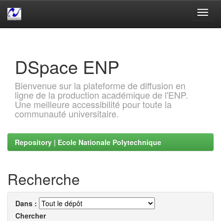
Skip
navigation
DSpace ENP
Bienvenue sur la plateforme de diffusion en
ligne de la production académique de l'ENP.
Une meilleure accessibilité pour toute la
communauté universitaire.
Repository | Ecole Nationale Polytechnique
Recherche
Dans :
Chercher