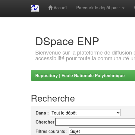
Accueil
Parcourir le dépôt par :
Skip
navigation
DSpace ENP
Bienvenue sur la plateforme de diffusion
accessibilité pour toute la communauté un
Repository | Ecole Nationale Polytechnique
Recherche
Dans :
Chercher
Filtres courants :