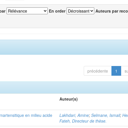
par
En order
Auteurs par reco
précédente
1
s
Auteur(s)
martensitique en milieu acide
Lakhdari, Amine
;
Selmane, Ismail
;
Hel
Fateh, Directeur de thèse.