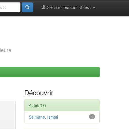
Services personnalisés :
leure
Découvrir
Auteur(e)
Selmane, Ismail
1