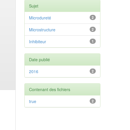
Sujet
Microdureté
2
Microstructure
2
Inhibiteur
1
Date publié
2016
2
Contenant des fichiers
true
2