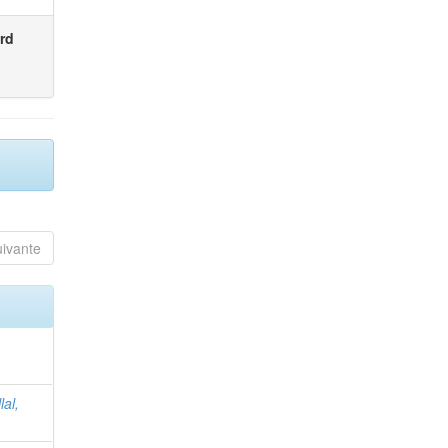
rd
uivante
lal,