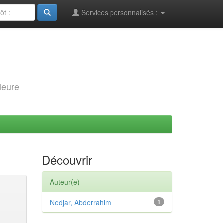
Services personnalisés :
leure
Découvrir
Auteur(e)
Nedjar, Abderrahim
1