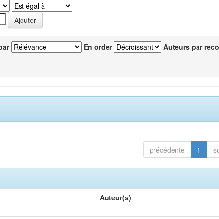
par
En order
Auteurs par reco
précédente
1
s
Auteur(s)