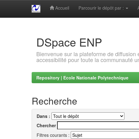
Accueil
Parcourir le dépôt par :
Skip
navigation
DSpace ENP
Bienvenue sur la plateforme de diffusion
accessibilité pour toute la communauté un
Repository | Ecole Nationale Polytechnique
Recherche
Dans :
Chercher
Filtres courants :