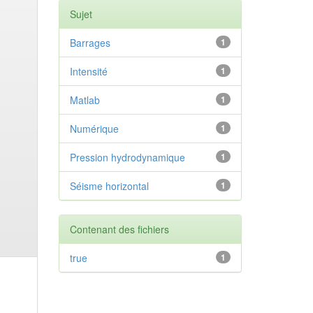
Sujet
Barrages
1
Intensité
1
Matlab
1
Numérique
1
Pression hydrodynamique
1
Séisme horizontal
1
Contenant des fichiers
true
1