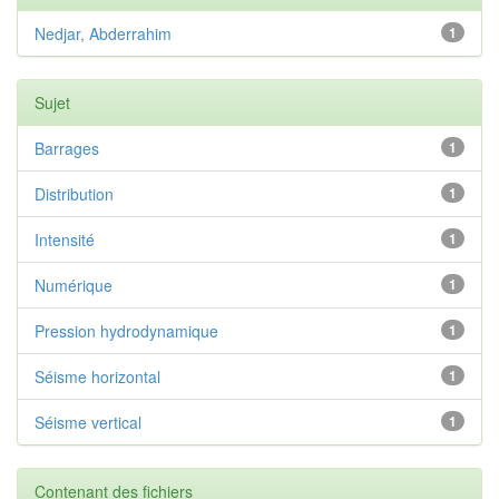
Nedjar, Abderrahim
1
Sujet
Barrages
1
Distribution
1
Intensité
1
Numérique
1
Pression hydrodynamique
1
Séisme horizontal
1
Séisme vertical
1
Contenant des fichiers