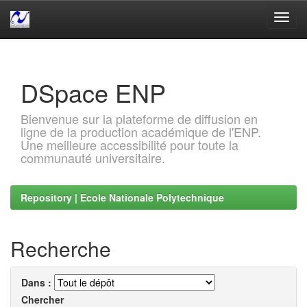
Skip
navigation
DSpace ENP
Bienvenue sur la plateforme de diffusion en
ligne de la production académique de l'ENP.
Une meilleure accessibilité pour toute la
communauté universitaire.
Repository | Ecole Nationale Polytechnique
Recherche
Dans :
Chercher