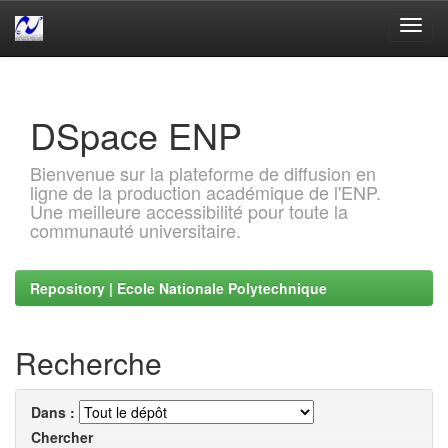
Skip
navigation
DSpace ENP
Bienvenue sur la plateforme de diffusion en
ligne de la production académique de l'ENP.
Une meilleure accessibilité pour toute la
communauté universitaire.
Repository | Ecole Nationale Polytechnique
Recherche
Dans :
Chercher