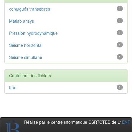
conjugués transitoires
1
Matlab ansys
1
Pression hydrodynamique
1
Séisme horizontal
1
Séisme simultané
1
Contenant des fichiers
true
1
Réalisé par le centre informatique CSRTCTED de L'
ENP