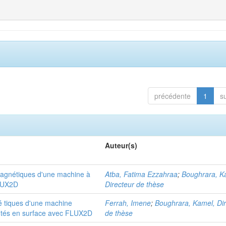
précédente
1
s
Auteur(s)
omagnétiques d'une machine à
Atba, Fatima Ezzahraa
;
Boughrara, K
FLUX2D
Directeur de thèse
 tiques d'une machine
Ferrah, Imene
;
Boughrara, Kamel, Di
tés en surface avec FLUX2D
de thèse