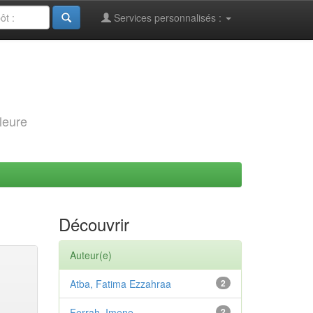
Services personnalisés :
leure
Découvrir
Auteur(e)
Atba, Fatima Ezzahraa
2
Ferrah, Imene
2