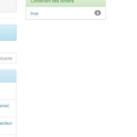
Contenant des fichiers
true
3
uivante
amel,
recteur