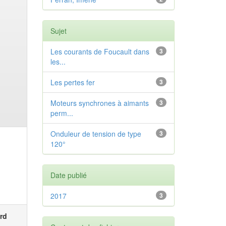
Sujet
Les courants de Foucault dans
3
les...
Les pertes fer
3
Moteurs synchrones à aimants
3
perm...
Onduleur de tension de type
3
120°
Date publié
2017
3
rd