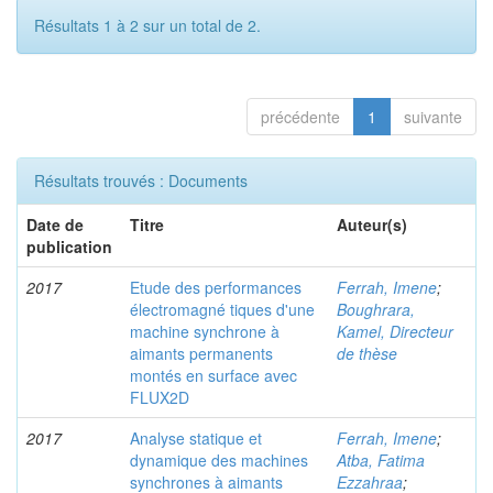
Résultats 1 à 2 sur un total de 2.
précédente
1
suivante
Résultats trouvés : Documents
Date de
Titre
Auteur(s)
publication
2017
Etude des performances
Ferrah, Imene
;
électromagné tiques d'une
Boughrara,
machine synchrone à
Kamel, Directeur
aimants permanents
de thèse
montés en surface avec
FLUX2D
2017
Analyse statique et
Ferrah, Imene
;
dynamique des machines
Atba, Fatima
synchrones à aimants
Ezzahraa
;