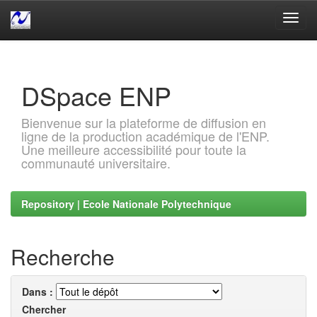
Skip
navigation
DSpace ENP
Bienvenue sur la plateforme de diffusion en
ligne de la production académique de l'ENP.
Une meilleure accessibilité pour toute la
communauté universitaire.
Repository | Ecole Nationale Polytechnique
Recherche
Dans :
Chercher