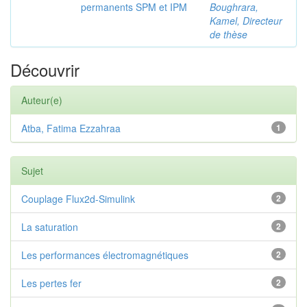
permanents SPM et IPM
Boughrara,
Kamel, Directeur
de thèse
Découvrir
Auteur(e)
Atba, Fatima Ezzahraa
1
Sujet
Couplage Flux2d-Simulink
2
La saturation
2
Les performances électromagnétiques
2
Les pertes fer
2