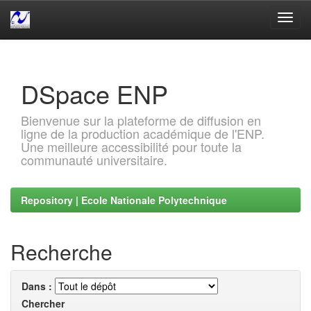
Skip
navigation
DSpace ENP
Bienvenue sur la plateforme de diffusion en
ligne de la production académique de l'ENP.
Une meilleure accessibilité pour toute la
communauté universitaire.
Repository | Ecole Nationale Polytechnique
Recherche
Dans :
Chercher