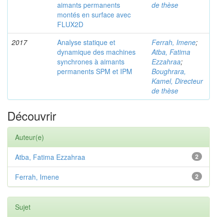
aimants permanents
de thèse
montés en surface avec
FLUX2D
2017
Analyse statique et
Ferrah, Imene
;
dynamique des machines
Atba, Fatima
synchrones à aimants
Ezzahraa
;
permanents SPM et IPM
Boughrara,
Kamel, Directeur
de thèse
Découvrir
Auteur(e)
Atba, Fatima Ezzahraa
2
Ferrah, Imene
2
Sujet