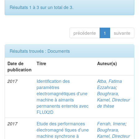
Résultats 1 à 3 sur un total de 3.
précédente
1
suivante
Résultats trouvés : Documents
Date de
Titre
Auteur(s)
publication
2017
Identification des
Atba, Fatima
paramètres
Ezzahraa
;
electromagnétiques d'une
Boughrara,
machine à aimants
Kamel, Directeur
permanents enterrés avec
de thèse
FLUX2D
2017
Etude des performances
Ferrah, Imene
;
électromagné tiques d'une
Boughrara,
machine synchrone à
Kamel, Directeur