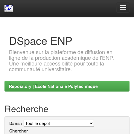
Skip
navigation
DSpace ENP
Bienvenue sur la plateforme de diffusion en
ligne de la production académique de l'ENP.
Une meilleure accessibilité pour toute la
communauté universitaire.
Repository | Ecole Nationale Polytechnique
Recherche
Dans :
Chercher