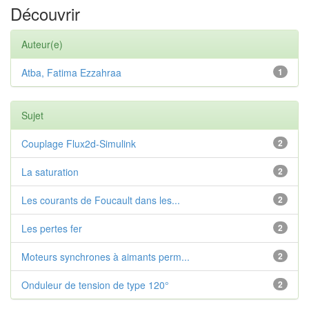
Découvrir
Auteur(e)
Atba, Fatima Ezzahraa
1
Sujet
Couplage Flux2d-Simulink
2
La saturation
2
Les courants de Foucault dans les...
2
Les pertes fer
2
Moteurs synchrones à aimants perm...
2
Onduleur de tension de type 120°
2