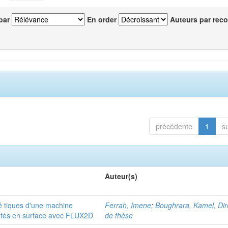
par
En order
Auteurs par reco
précédente
1
s
Auteur(s)
 tiques d'une machine
Ferrah, Imene
;
Boughrara, Kamel, Dir
tés en surface avec FLUX2D
de thèse