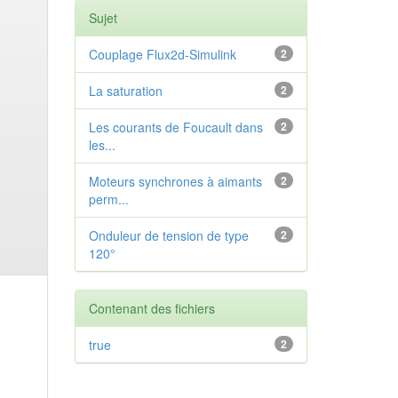
Sujet
Couplage Flux2d-Simulink
2
La saturation
2
Les courants de Foucault dans
2
les...
Moteurs synchrones à aimants
2
perm...
Onduleur de tension de type
2
120°
Contenant des fichiers
true
2