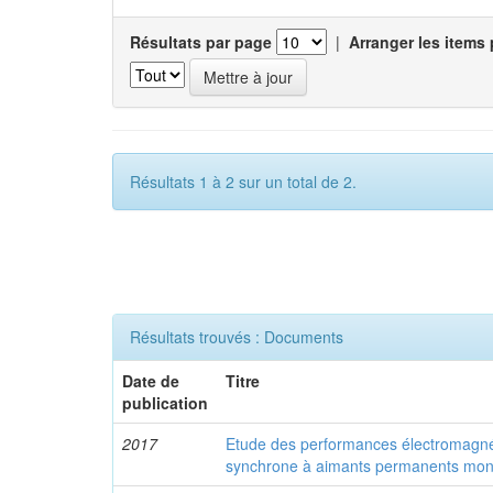
Résultats par page
|
Arranger les items 
Résultats 1 à 2 sur un total de 2.
Résultats trouvés : Documents
Date de
Titre
publication
2017
Etude des performances électromagné
synchrone à aimants permanents mon