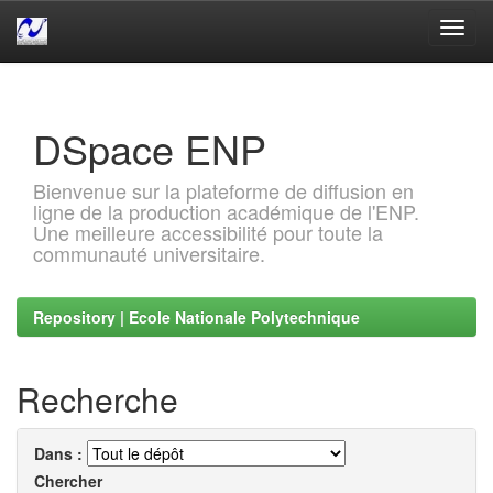
Skip
navigation
DSpace ENP
Bienvenue sur la plateforme de diffusion en
ligne de la production académique de l'ENP.
Une meilleure accessibilité pour toute la
communauté universitaire.
Repository | Ecole Nationale Polytechnique
Recherche
Dans :
Chercher