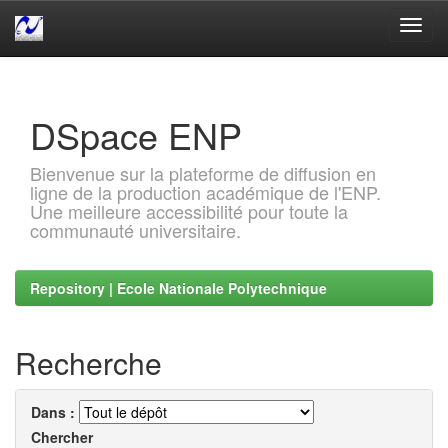
Skip
navigation
DSpace ENP
Bienvenue sur la plateforme de diffusion en
ligne de la production académique de l'ENP.
Une meilleure accessibilité pour toute la
communauté universitaire.
Repository | Ecole Nationale Polytechnique
Recherche
Dans :
Chercher