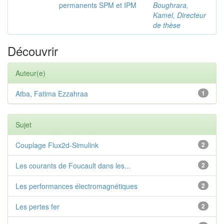
permanents SPM et IPM
Boughrara,
Kamel, Directeur
de thèse
Découvrir
Auteur(e)
Atba, Fatima Ezzahraa
1
Sujet
Couplage Flux2d-Simulink
2
Les courants de Foucault dans les...
2
Les performances électromagnétiques
2
Les pertes fer
2