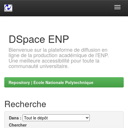
Skip
navigation
DSpace ENP
Bienvenue sur la plateforme de diffusion en
ligne de la production académique de l'ENP.
Une meilleure accessibilité pour toute la
communauté universitaire.
Repository | Ecole Nationale Polytechnique
Recherche
Dans :
Chercher