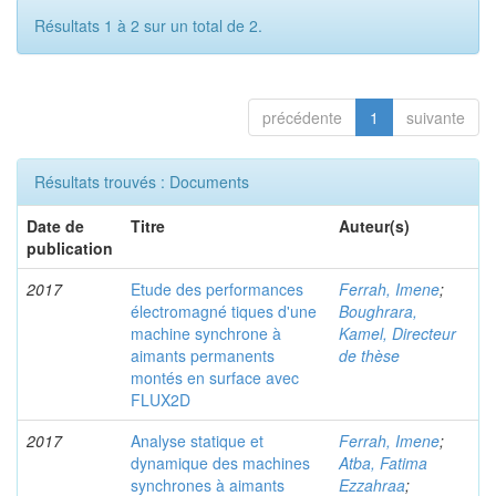
Résultats 1 à 2 sur un total de 2.
précédente
1
suivante
Résultats trouvés : Documents
Date de
Titre
Auteur(s)
publication
2017
Etude des performances
Ferrah, Imene
;
électromagné tiques d'une
Boughrara,
machine synchrone à
Kamel, Directeur
aimants permanents
de thèse
montés en surface avec
FLUX2D
2017
Analyse statique et
Ferrah, Imene
;
dynamique des machines
Atba, Fatima
synchrones à aimants
Ezzahraa
;