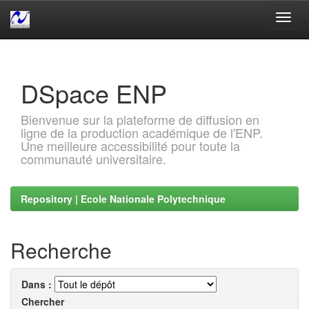
Skip
navigation
DSpace ENP
Bienvenue sur la plateforme de diffusion en
ligne de la production académique de l'ENP.
Une meilleure accessibilité pour toute la
communauté universitaire.
Repository | Ecole Nationale Polytechnique
Recherche
Dans :
Chercher