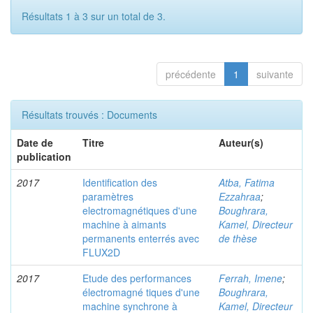
Résultats 1 à 3 sur un total de 3.
précédente
1
suivante
Résultats trouvés : Documents
Date de
Titre
Auteur(s)
publication
2017
Identification des
Atba, Fatima
paramètres
Ezzahraa
;
electromagnétiques d'une
Boughrara,
machine à aimants
Kamel, Directeur
permanents enterrés avec
de thèse
FLUX2D
2017
Etude des performances
Ferrah, Imene
;
électromagné tiques d'une
Boughrara,
machine synchrone à
Kamel, Directeur