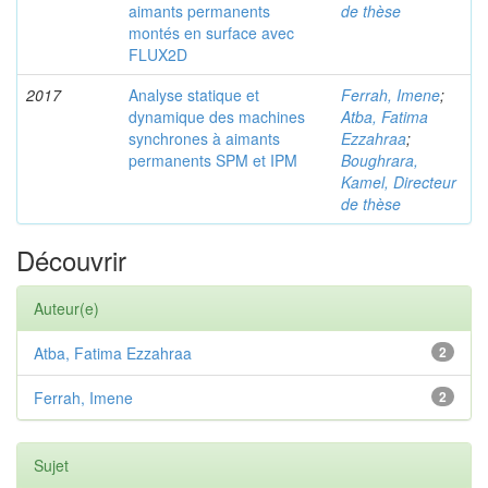
aimants permanents
de thèse
montés en surface avec
FLUX2D
2017
Analyse statique et
Ferrah, Imene
;
dynamique des machines
Atba, Fatima
synchrones à aimants
Ezzahraa
;
permanents SPM et IPM
Boughrara,
Kamel, Directeur
de thèse
Découvrir
Auteur(e)
Atba, Fatima Ezzahraa
2
Ferrah, Imene
2
Sujet