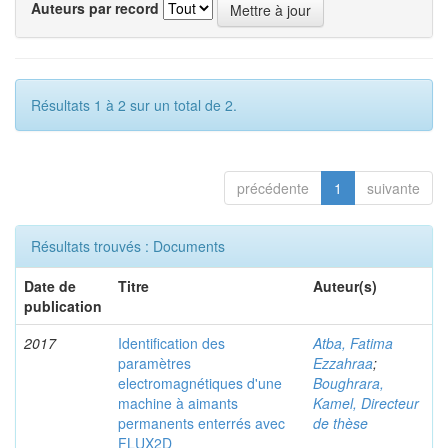
Auteurs par record
Résultats 1 à 2 sur un total de 2.
précédente
1
suivante
Résultats trouvés : Documents
Date de
Titre
Auteur(s)
publication
2017
Identification des
Atba, Fatima
paramètres
Ezzahraa
;
electromagnétiques d'une
Boughrara,
machine à aimants
Kamel, Directeur
permanents enterrés avec
de thèse
FLUX2D