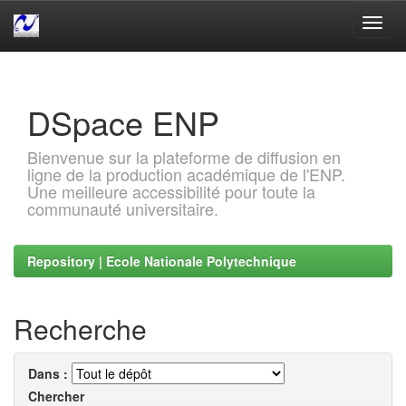
Skip
navigation
DSpace ENP
Bienvenue sur la plateforme de diffusion en
ligne de la production académique de l'ENP.
Une meilleure accessibilité pour toute la
communauté universitaire.
Repository | Ecole Nationale Polytechnique
Recherche
Dans :
Chercher