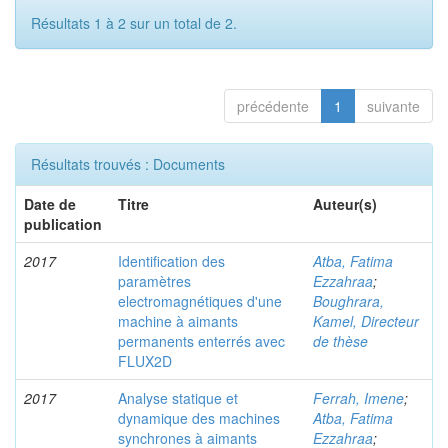
Résultats 1 à 2 sur un total de 2.
précédente
1
suivante
Résultats trouvés : Documents
Date de
Titre
Auteur(s)
publication
2017
Identification des
Atba, Fatima
paramètres
Ezzahraa
;
electromagnétiques d'une
Boughrara,
machine à aimants
Kamel, Directeur
permanents enterrés avec
de thèse
FLUX2D
2017
Analyse statique et
Ferrah, Imene
;
dynamique des machines
Atba, Fatima
synchrones à aimants
Ezzahraa
;