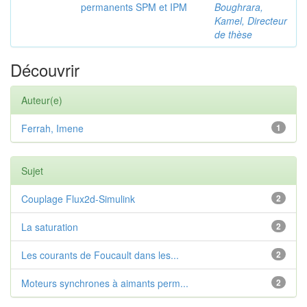
permanents SPM et IPM
Boughrara,
Kamel, Directeur
de thèse
Découvrir
Auteur(e)
Ferrah, Imene
1
Sujet
Couplage Flux2d-Simulink
2
La saturation
2
Les courants de Foucault dans les...
2
Moteurs synchrones à aimants perm...
2