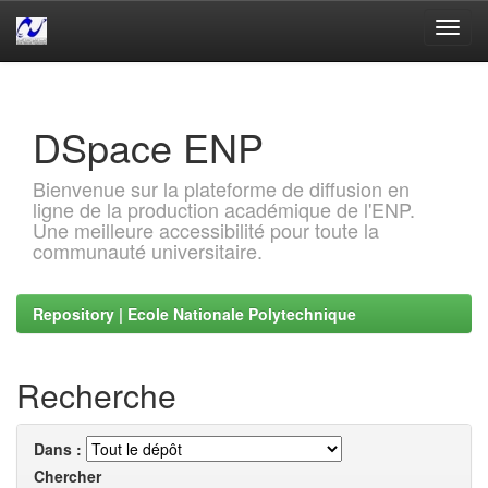
Skip
navigation
DSpace ENP
Bienvenue sur la plateforme de diffusion en
ligne de la production académique de l'ENP.
Une meilleure accessibilité pour toute la
communauté universitaire.
Repository | Ecole Nationale Polytechnique
Recherche
Dans :
Chercher