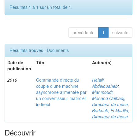
Résultats 1 à 1 sur un total de 1.
précédente
1
suivante
Résultats trouvés : Documents
Date de
Titre
Auteur(s)
publication
2016
Commande directe du
Helaili,
couple d’une machine
Abdelouaheb
;
asynchrone alimentée par
Mahmoudi,
un convertisseur matriciel
Mohand Oulhadj,
indirect
Directeur de thèse
;
Berkouk, El Madjid,
Directeur de thèse
Découvrir