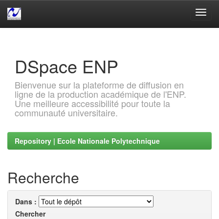
Skip
navigation
DSpace ENP
Bienvenue sur la plateforme de diffusion en
ligne de la production académique de l'ENP.
Une meilleure accessibilité pour toute la
communauté universitaire.
Repository | Ecole Nationale Polytechnique
Recherche
Dans :
Chercher