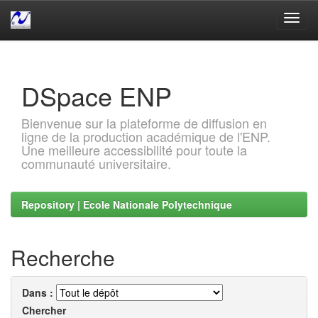
Skip
navigation
DSpace ENP
Bienvenue sur la plateforme de diffusion en
ligne de la production académique de l'ENP.
Une meilleure accessibilité pour toute la
communauté universitaire.
Repository | Ecole Nationale Polytechnique
Recherche
Dans :
Chercher