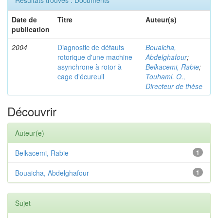
Résultats trouvés : Documents
Date de
Titre
Auteur(s)
publication
2004
Diagnostic de défauts
Bouaicha,
rotorique d'une machine
Abdelghafour
;
asynchrone à rotor à
Belkacemi, Rabie
;
cage d'écureuil
Touhami, O.,
Directeur de thèse
Découvrir
Auteur(e)
Belkacemi, Rabie
1
Bouaicha, Abdelghafour
1
Sujet