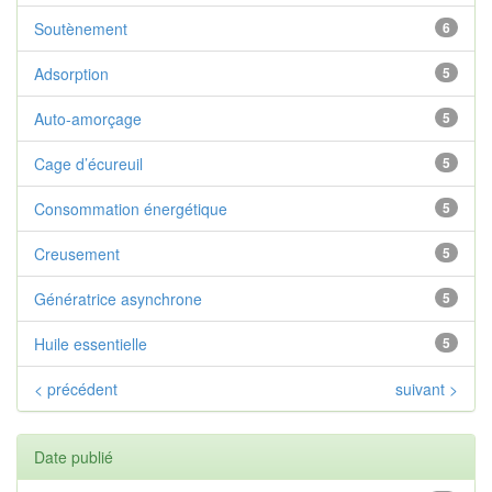
Soutènement
6
Adsorption
5
Auto-amorçage
5
Cage d’écureuil
5
Consommation énergétique
5
Creusement
5
Génératrice asynchrone
5
Huile essentielle
5
< précédent
suivant >
Date publié