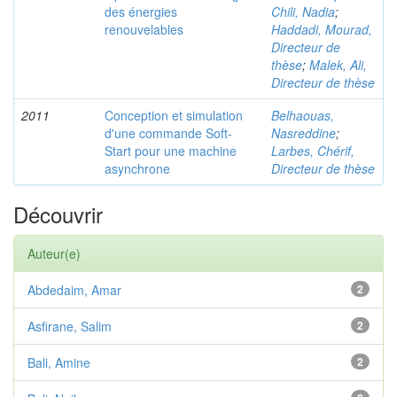
des énergies
Chili, Nadia
;
renouvelables
Haddadi, Mourad,
Directeur de
thèse
;
Malek, Ali,
Directeur de thèse
2011
Conception et simulation
Belhaouas,
d'une commande Soft-
Nasreddine
;
Start pour une machine
Larbes, Chérif,
asynchrone
Directeur de thèse
Découvrir
Auteur(e)
Abdedaim, Amar
2
Asfirane, Salim
2
Bali, Amine
2