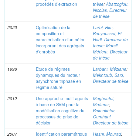
procédés d’extraction
thèse
;
Abatzoglou,
Nicolas, Directeur
de thèse
2020
Optimisation de la
Larbi, Rim
;
composition et
Benyoussef, El-
caractérisation d’un béton
Hadi, Directeur de
incorporant des agrégats
thèse
;
Morsli,
d’enrobés
Mériem, Directeur
de thèse
1998
Etude de régimes
Larbani, Méziane
;
dynamiques du moteur
Mekhtoub, Said,
asynchrone triphasé en
Directeur de thèse
régime saturé
2012
Une approche multi-agents
Meghoufel,
à base de SVM pour la
Maâmar
;
modélisation cognitive du
Belmokhtar,
processus de prise de
Oumhani,
décision
Directeur de thèse
2007
Identification paramétrique
Hasni, Mourad
;