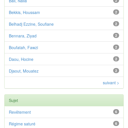
Bali, Naila
2
Bekkis, Houssam
2
Belhadj Ezzine, Soufiane
2
Bennara, Ziyad
2
Boufatah, Fawzi
2
Daou, Hocine
2
Djaout, Mouatez
2
suivant >
Sujet
Revêtement
6
Régime saturé
6