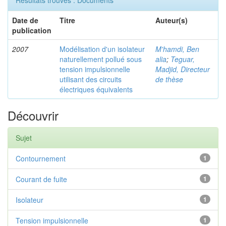
Résultats trouvés : Documents
Date de
Titre
Auteur(s)
publication
2007
Modélisation d'un isolateur
M'hamdi, Ben
naturellement pollué sous
alia
;
Teguar,
tension impulsionnelle
Madjid, Directeur
utilisant des circuits
de thèse
électriques équivalents
Découvrir
Sujet
Contournement
1
Courant de fuite
1
Isolateur
1
Tension impulsionnelle
1