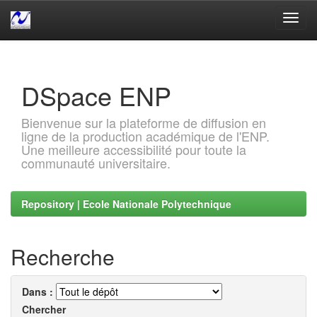
Skip
navigation
DSpace ENP
Bienvenue sur la plateforme de diffusion en
ligne de la production académique de l'ENP.
Une meilleure accessibilité pour toute la
communauté universitaire.
Repository | Ecole Nationale Polytechnique
Recherche
Dans :
Chercher