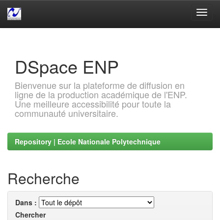
Skip
navigation
DSpace ENP
Bienvenue sur la plateforme de diffusion en
ligne de la production académique de l'ENP.
Une meilleure accessibilité pour toute la
communauté universitaire.
Repository | Ecole Nationale Polytechnique
Recherche
Dans :
Chercher