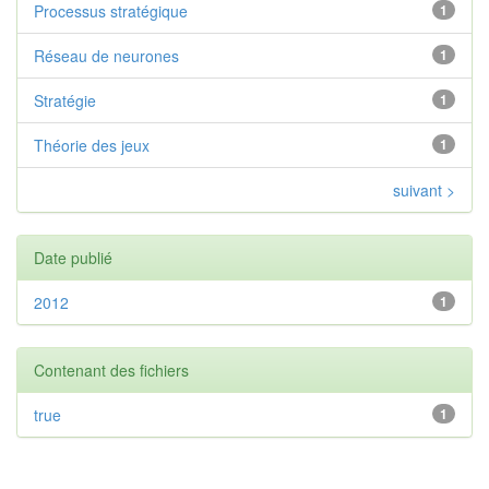
Processus stratégique
1
Réseau de neurones
1
Stratégie
1
Théorie des jeux
1
suivant >
Date publié
2012
1
Contenant des fichiers
true
1