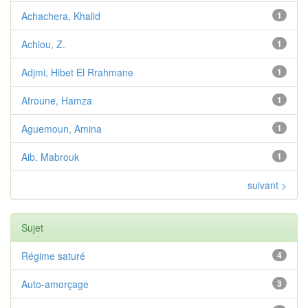
Achachera, Khalid
1
Achiou, Z.
1
Adjmi, Hibet El Rrahmane
1
Afroune, Hamza
1
Aguemoun, Amina
1
Aib, Mabrouk
1
suivant >
Sujet
Régime saturé
4
Auto-amorçage
3