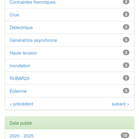
Contraintes thermiques
3
Crue
3
Diélectrique
3
Génératrice asynchrone
3
Haute tension
3
Inondation
3
RUBAR20
3
Éolienne
3
< précédent
suivant >
Date publié
2020 - 2025
18