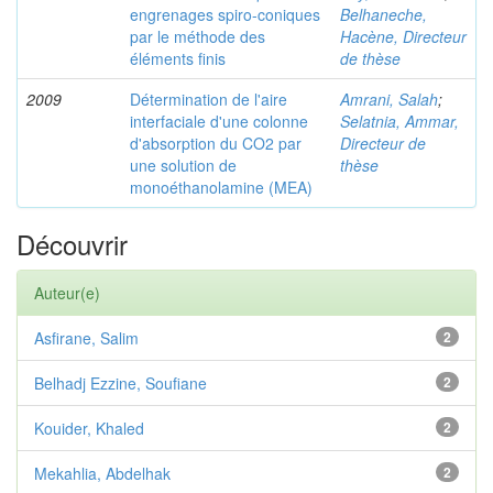
engrenages spiro-coniques
Belhaneche,
par le méthode des
Hacène, Directeur
éléments finis
de thèse
2009
Détermination de l'aire
Amrani, Salah
;
interfaciale d'une colonne
Selatnia, Ammar,
d'absorption du CO2 par
Directeur de
une solution de
thèse
monoéthanolamine (MEA)
Découvrir
Auteur(e)
Asfirane, Salim
2
Belhadj Ezzine, Soufiane
2
Kouider, Khaled
2
Mekahlia, Abdelhak
2