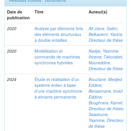
Résultats trouvés : Documents
Date de
Titre
Auteur(s)
publication
2020
Analyse par éléments finis
Ait ziane, Salim
;
des éléments structuraux
Belkacemi, Yacine,
à double entailles
Directeur de thèse
2020
Modélisation et
Nadjai, Yasmine
commande de machines
Ihcene
;
Takorabet,
synchrones hybrides
Noureddine,
Directeur de thèse
2024
Étude et réalisation d’un
Bouziane, Medjed
système éolien à base
Eddine
;
d’une machine synchrone
Benasmane, Imad
à aimants permanents
Eddine
;
Boughrara, Kamel,
Directeur de thèse
;
Saadoune,
Yasmine, Directeur
de thèse