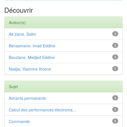
Découvrir
Auteur(e)
Ait ziane, Salim
1
Benasmane, Imad Eddine
1
Bouziane, Medjed Eddine
1
Nadjai, Yasmine Ihcene
1
Sujet
Aimants permanents
1
Calcul des performances électroma...
1
Commande
1