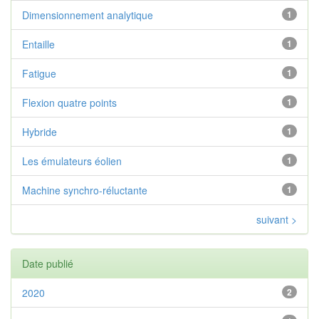
Dimensionnement analytique
1
Entaille
1
Fatigue
1
Flexion quatre points
1
Hybride
1
Les émulateurs éolien
1
Machine synchro-réluctante
1
suivant >
Date publié
2020
2