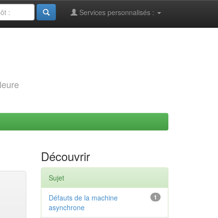
Services personnalisés :
leure
Découvrir
Sujet
Défauts de la machine
1
asynchrone