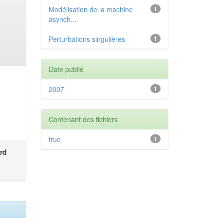
Modélisation de la machine
1
asynch...
Perturbations singulières
1
Date publié
2007
1
Contenant des fichiers
true
1
rd