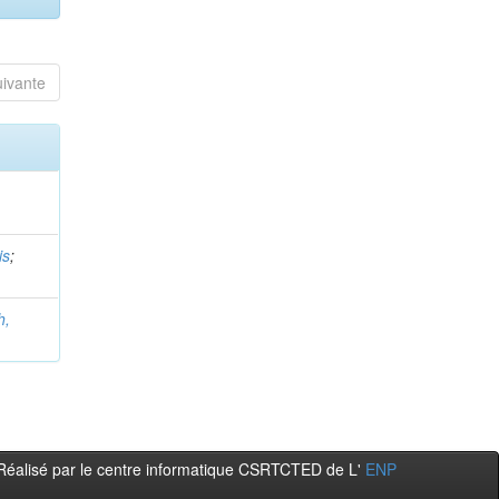
uivante
is
;
h,
Réalisé par le centre informatique CSRTCTED de L'
ENP