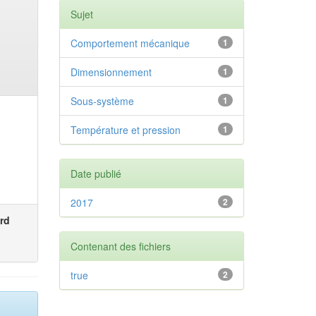
Sujet
Comportement mécanique
1
Dimensionnement
1
Sous-système
1
Température et pression
1
Date publié
2017
2
rd
Contenant des fichiers
true
2