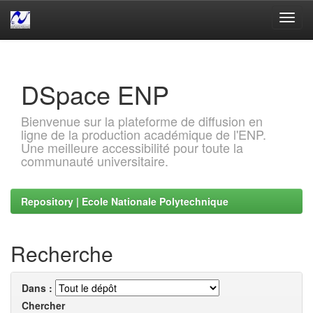
Skip
navigation
DSpace ENP
Bienvenue sur la plateforme de diffusion en
ligne de la production académique de l'ENP.
Une meilleure accessibilité pour toute la
communauté universitaire.
Repository | Ecole Nationale Polytechnique
Recherche
Dans :
Chercher