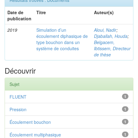
Résultats trouvés : Documents
Date de
Titre
Auteur(s)
publication
2019
Simulation d’un
Aloui, Nadir
;
écoulement diphasique de
Djaballah, Houda
;
type bouchon dans un
Belgacem,
système de conduites
Ibtissem, Directeur
de thèse
Découvrir
Sujet
FLUENT
1
Pression
1
Écoulement bouchon
1
Écoulement multiphasique
1