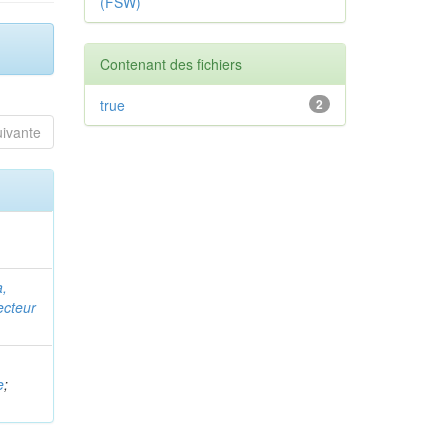
(FSW)
Contenant des fichiers
true
2
uivante
,
ecteur
e
;