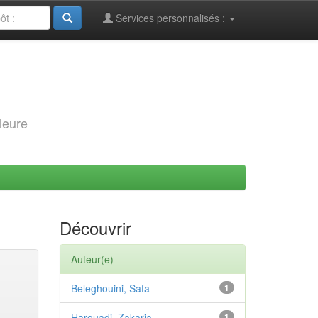
Services personnalisés :
leure
Découvrir
Auteur(e)
Beleghouini, Safa
1
Harouadi, Zakaria
1