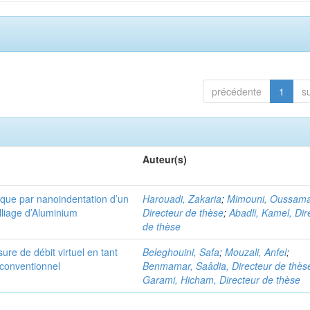
précédente
1
s
Auteur(s)
ique par nanoindentation d’un
Harouadi, Zakaria
;
Mimouni, Oussama
lliage d’Aluminium
Directeur de thèse
;
Abadli, Kamel, Dir
de thèse
e de débit virtuel en tant
Beleghouini, Safa
;
Mouzali, Anfel
;
 conventionnel
Benmamar, Saâdia, Directeur de thès
Garami, Hicham, Directeur de thèse