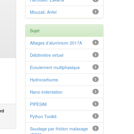
Mouzali, Anfel
1
Sujet
Alliages d’aluminium 2017A
1
Débitmètre virtuel
1
Ecoulement multiphasique
1
Hydrocarbures
1
Nano-indentation
1
PIPESIM
1
rd
Python Toolkit
1
Soudage par friction malaxage
1