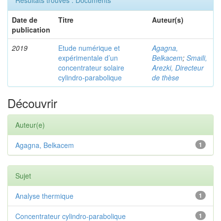
Résultats trouvés : Documents
Date de
Titre
Auteur(s)
publication
2019
Etude numérique et
Agagna,
expérimentale d’un
Belkacem
;
Smaili,
concentrateur solaire
Arezki, Directeur
cylindro-parabolique
de thèse
Découvrir
Auteur(e)
Agagna, Belkacem
1
Sujet
Analyse thermique
1
Concentrateur cylindro-parabolique
1