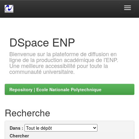
Skip
navigation
DSpace ENP
Bienvenue sur la plateforme de diffusion en
ligne de la production académique de l'ENP.
Une meilleure accessibilité pour toute la
communauté universitaire.
Repository | Ecole Nationale Polytechnique
Recherche
Dans :
Chercher