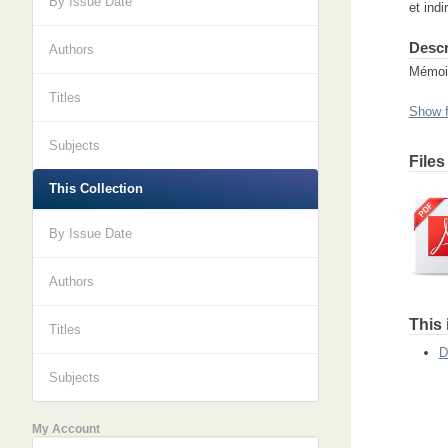
By Issue Date
et indi
Descr
Authors
Mémoir
Titles
Show f
Subjects
Files
This Collection
By Issue Date
Authors
This 
Titles
D
Subjects
My Account