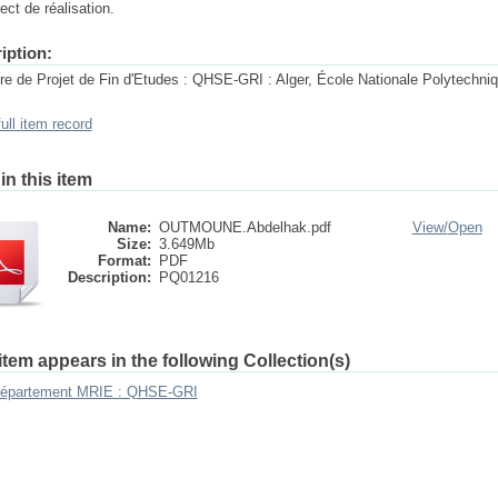
rect de réalisation.
iption:
e de Projet de Fin d'Etudes : QHSE-GRI : Alger, École Nationale Polytechni
ull item record
 in this item
Name:
OUTMOUNE.Abdelhak.pdf
View/
Open
Size:
3.649Mb
Format:
PDF
Description:
PQ01216
item appears in the following Collection(s)
épartement MRIE : QHSE-GRI