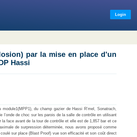
Blast Proof : cas: module 1, SONATRACH-
Login
losion) par la mise en place d'un
DP Hassi
e du module1(MPP1), du champ gazier de Hassi R’mel, Sonatrach,
e l’onde de choc sur les parois de la salle de contrôle en utilisant
a face avant de la tour de contrôle et elle est de 1,857 bar et ce
r maximale de surpression déterminée, nous avons proposé comme
coulé sur place (Blast Proof) vue son efficacité et son coût direct