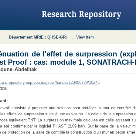
(explosion) par la mise en place d'un 
→
Département MRIE : QHSE-GRI
→
View Item
énuation de l'effet de surpression (exp
st Proof : cas: module 1, SONATRACH-
oune, Abdelhak
ttp://repository.enp.edu.dz/jspui/handle/123456789/10246
2016
act:
travail consiste à proposer une solution pour protéger la tour de contrôl
 les effets de surpression suite à une explosion. Le calcul de la surpression d
hode équivalent TNT. La surpression maximale calculée est celle agissant sur l
 a été confirmé par le logiciel PHAST (2,09 bar). Sur la base de la valeu
 de protection de la salle de contrôle la construction d’un mur en béton armé 