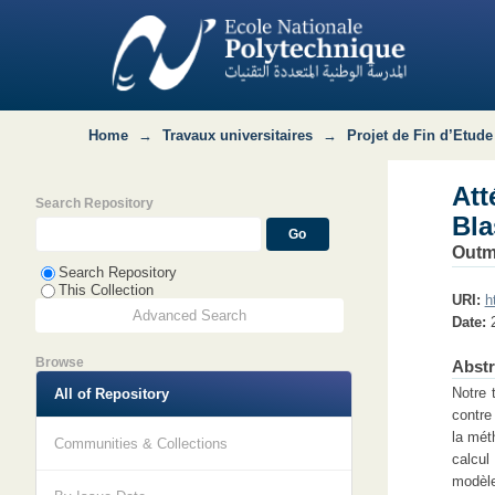
Atténuation de l'effet de surpression 
DP Hassi
Home
→
Travaux universitaires
→
Projet de Fin d’Etude
Att
Search Repository
Bla
Outm
Search Repository
This Collection
URI:
h
Advanced Search
Date:
Browse
Abstr
Notre 
All of Repository
contre
la mét
Communities & Collections
calcul
modèle