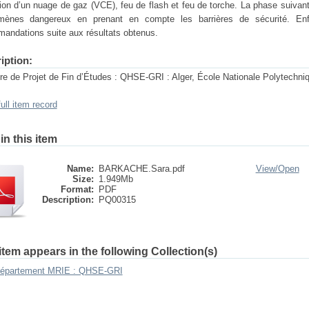
ion d’un nuage de gaz (VCE), feu de flash et feu de torche. La phase suivan
mènes dangereux en prenant en compte les barrières de sécurité. En
andations suite aux résultats obtenus.
iption:
e de Projet de Fin d’Études : QHSE-GRI : Alger, École Nationale Polytechn
ull item record
 in this item
Name:
BARKACHE.Sara.pdf
View/
Open
Size:
1.949Mb
Format:
PDF
Description:
PQ00315
item appears in the following Collection(s)
épartement MRIE : QHSE-GRI