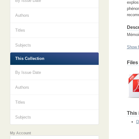
By Issue Date
explos
phéno
recomm
Authors
Descr
Titles
Mémoir
Subjects
Show f
This Collection
Files
By Issue Date
Authors
Titles
This 
Subjects
D
My Account