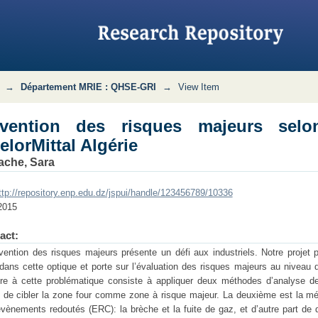
a méthode ARAMIS : cas ArcelorMittal A
→
Département MRIE : QHSE-GRI
→
View Item
évention des risques majeurs se
elorMittal Algérie
ache, Sara
ttp://repository.enp.edu.dz/jspui/handle/123456789/10336
2015
act:
vention des risques majeurs présente un défi aux industriels. Notre proj
 dans cette optique et porte sur l’évaluation des risques majeurs au niveau
re à cette problématique consiste à appliquer deux méthodes d’analyse de
 de cibler la zone four comme zone à risque majeur. La deuxième est la mét
vènements redoutés (ERC): la brèche et la fuite de gaz, et d’autre part d