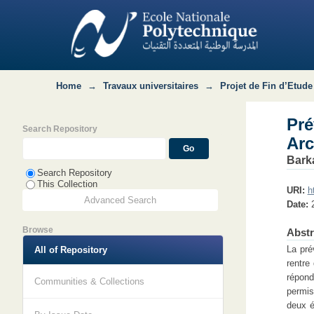
Prévention des risques majeurs selon l
Home
→
Travaux universitaires
→
Projet de Fin d’Etude
Pr
Search Repository
Arc
Bark
Search Repository
This Collection
URI:
h
Advanced Search
Date:
Browse
Abstr
La pré
All of Repository
rentre
répond
Communities & Collections
permis
deux é