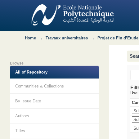
Search
Home
→
Travaux universitaires
→
Projet de Fin d’Etude
Sea
Browse
All of Repository
Communities & Collections
Filt
Use f
By Issue Date
Curr
Authors
Titles