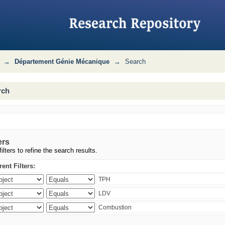
→
Département Génie Mécanique
→
Search
rch
ers
ilters to refine the search results.
ent Filters: