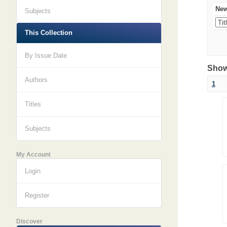
New
Subjects
This Collection
By Issue Date
Showi
Authors
1
Titles
Subjects
My Account
Login
Register
Discover