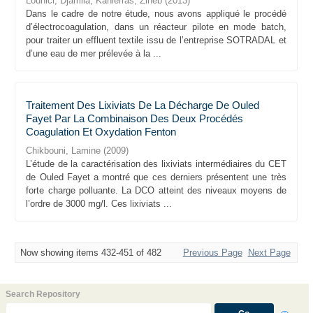
Lounici, Djamila
;
Kahlerras, Zineb
(
2013
)
Dans le cadre de notre étude, nous avons appliqué le procédé
d’électrocoagulation, dans un réacteur pilote en mode batch,
pour traiter un effluent textile issu de l’entreprise SOTRADAL et
d’une eau de mer prélevée à la ...
Traitement Des Lixiviats De La Décharge De Ouled
Fayet Par La Combinaison Des Deux Procédés
Coagulation Et Oxydation Fenton
Chikbouni, Lamine
(
2009
)
L’étude de la caractérisation des lixiviats intermédiaires du CET
de Ouled Fayet a montré que ces derniers présentent une très
forte charge polluante. La DCO atteint des niveaux moyens de
l’ordre de 3000 mg/l. Ces lixiviats ...
Now showing items 432-451 of 482
Previous Page
Next Page
Search Repository