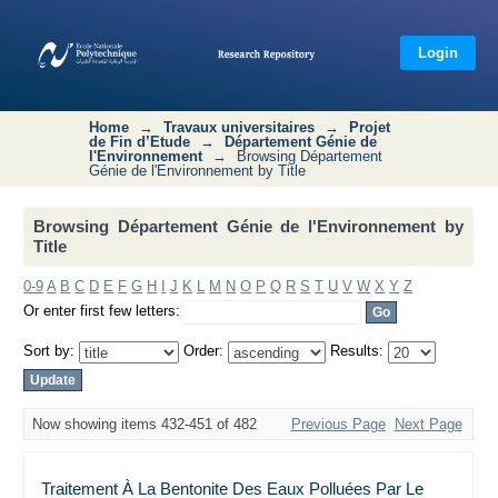
Browsing Département Génie de
l'Environnement by Title
Login
Home
→
Travaux universitaires
→
Projet
de Fin d’Etude
→
Département Génie de
l'Environnement
→
Browsing Département
Génie de l'Environnement by Title
Browsing Département Génie de l'Environnement by
Title
0-9
A
B
C
D
E
F
G
H
I
J
K
L
M
N
O
P
Q
R
S
T
U
V
W
X
Y
Z
Or enter first few letters:
Sort by:
Order:
Results:
Now showing items 432-451 of 482
Previous Page
Next Page
Traitement À La Bentonite Des Eaux Polluées Par Le