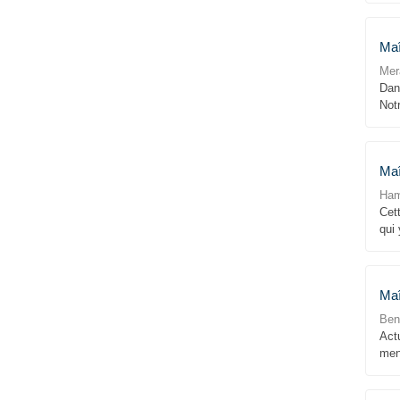
Maî
Mer
Dan
Notr
Maî
Ham
Cet
qui 
Maî
Ben
Actu
men