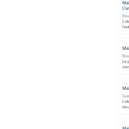
Maî
L’u
Bou
L’o
l’e
Maî
Bou
Le 
com
Maî
Guet
L’ob
réc
Maî