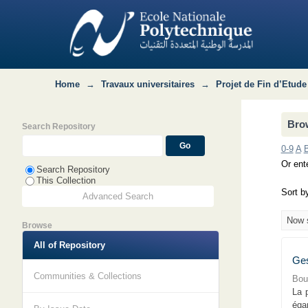
Browsing Département MRIE : QHSE-GR
Home
→
Travaux universitaires
→
Projet de Fin d’Etude
Bro
Search Repository
0-9
A
Or ente
Search Repository
This Collection
Sort b
Advanced Search
Now s
Browse
All of Repository
Ges
Communities & Collections
Bou
La 
égar