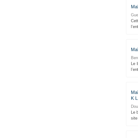
Maî
Gue
Cet
l’en
Maî
Ben
Le 
l’en
Maî
K L
Dou
Le 
site