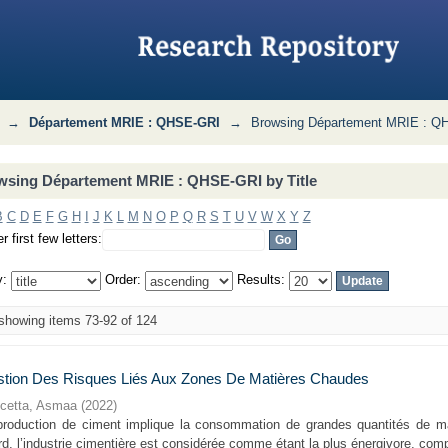
I by Title
→
Département MRIE : QHSE-GRI
→
Browsing Département MRIE : QH
wsing Département MRIE : QHSE-GRI by Title
B
C
D
E
F
G
H
I
J
K
L
M
N
O
P
Q
R
S
T
U
V
W
X
Y
Z
r first few letters:
y:
Order:
Results:
howing items 73-92 of 124
tion Des Risques Liés Aux Zones De Matières Chaudes
cetta, Asmaa
(
2022
)
production de ciment implique la consommation de grandes quantités de mati
d, l’industrie cimentière est considérée comme étant la plus énergivore, comp