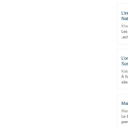
L’i
Nat
Khe
Les
,act
L’o
Sus
Kal
À l'
site
Mai
Mar
Le b
prem