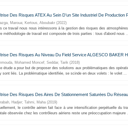
trise Des Risques ATEX Au Sein D’un Site Industriel De Production 
azga, Maroua
;
Kertous, Aboubakr
(
2022
)
s ce travail nous nous intéressons à la gestion des risques des atmosphères
e méthodologie de travail est composée de trois parties : tous d'abord nous ..
trise Des Risques Au Niveau Du Field Service ALGESCO BAKE
mouda, Mohamed Moncef
;
Seddar, Tarik
(
2018
)
te étude a pour but de proposer des solutions aux problématiques des opéra
y sont liés. La problématique identifiée, se scinde en deux volets : le volet ...
trise Des Risques Des Aires De Stationnement Saturées Du Réseau 
rabah, Hadjer
;
Tahmi, Maha
(
2019
)
ellement, le contrôle aérien fait face à une intensification perpétuelle du tr
tale observée chez les contrôleurs aériens reste une préoccupation majeure .