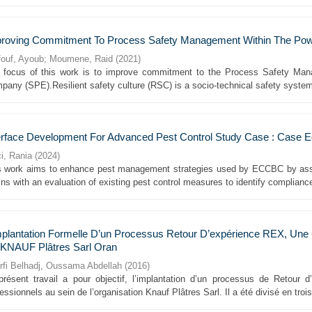
roving Commitment To Process Safety Management Within The Powe
fouf, Ayoub
;
Moumene, Raid
(
2021
)
 focus of this work is to improve commitment to the Process Safety Ma
pany (SPE).Resilient safety culture (RSC) is a socio-technical safety system 
erface Development For Advanced Pest Control Study Case : Case
i, Rania
(
2024
)
s work aims to enhance pest management strategies used by ECCBC by asses
ns with an evaluation of existing pest control measures to identify compliance
mplantation Formelle D’un Processus Retour D’expérience REX, Une
KNAUF Plâtres Sarl Oran
rfi Belhadj, Oussama Abdellah
(
2016
)
présent travail a pour objectif, l’implantation d’un processus de Retour
essionnels au sein de l’organisation Knauf Plâtres Sarl. Il a été divisé en trois 