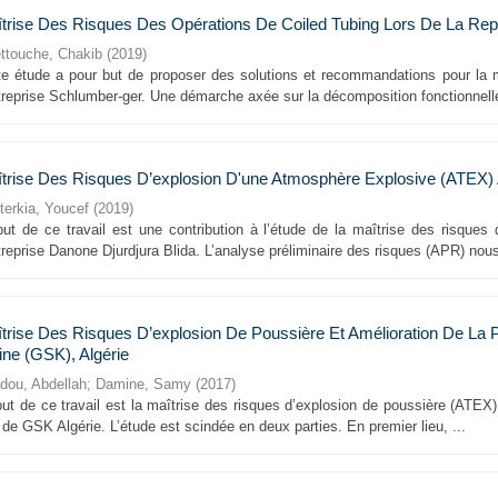
trise Des Risques Des Opérations De Coiled Tubing Lors De La Repri
ttouche, Chakib
(
2019
)
te étude a pour but de proposer des solutions et recommandations pour la m
treprise Schlumber-ger. Une démarche axée sur la décomposition fonctionnelle
trise Des Risques D’explosion D'une Atmosphère Explosive (ATEX) 
terkia, Youcef
(
2019
)
but de ce travail est une contribution à l’étude de la maîtrise des risque
treprise Danone Djurdjura Blida. L’analyse préliminaire des risques (APR) nous
trise Des Risques D’explosion De Poussière Et Amélioration De La P
ine (GSK), Algérie
dou, Abdellah
;
Damine, Samy
(
2017
)
but de ce travail est la maîtrise des risques d’explosion de poussière (ATEX)
 de GSK Algérie. L’étude est scindée en deux parties. En premier lieu, ...