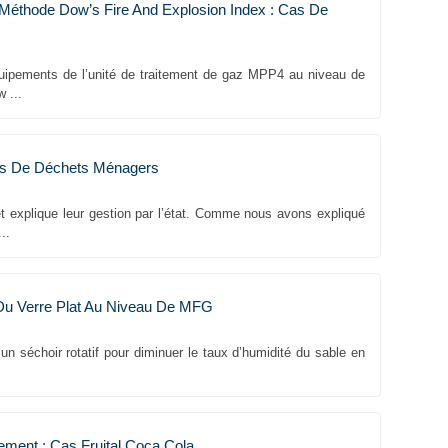
a Méthode Dow’s Fire And Explosion Index : Cas De
 équipements de l’unité de traitement de gaz MPP4 au niveau de
 ...
urs De Déchets Ménagers
et explique leur gestion par l’état. Comme nous avons expliqué
..
 Du Verre Plat Au Niveau De MFG
t un séchoir rotatif pour diminuer le taux d’humidité du sable en
ement : Cas Fruital Coca Cola