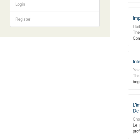
Login
Imp
Register
Har
The
Com
Int
Yaic
Thi
begi
L’i
De 
Cho
Le 
prof