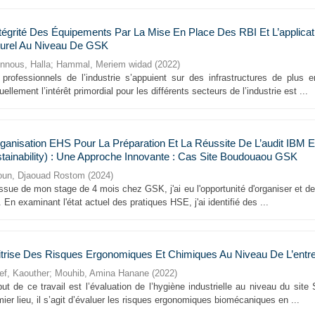
ntégrité Des Équipements Par La Mise En Place Des RBI Et L’applic
urel Au Niveau De GSK
nnous, Halla
;
Hammal, Meriem widad
(
2022
)
 professionnels de l’industrie s’appuient sur des infrastructures de plus
uellement l’intérêt primordial pour les différents secteurs de l’industrie est ...
rganisation EHS Pour La Préparation Et La Réussite De L’audit IBM
tainability) : Une Approche Innovante : Cas Site Boudouaou GSK
oun, Djaouad Rostom
(
2024
)
issue de mon stage de 4 mois chez GSK, j'ai eu l'opportunité d'organiser et de
. En examinant l'état actuel des pratiques HSE, j'ai identifié des ...
trise Des Risques Ergonomiques Et Chimiques Au Niveau De L’entrep
ef, Kaouther
;
Mouhib, Amina Hanane
(
2022
)
ut de ce travail est l’évaluation de l’hygiène industrielle au niveau du site
ier lieu, il s’agit d’évaluer les risques ergonomiques biomécaniques en ...