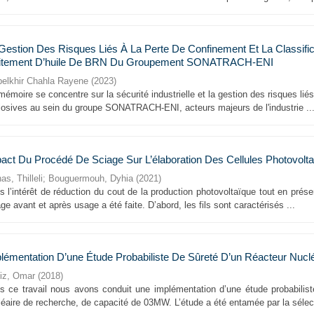
Gestion Des Risques Liés À La Perte De Confinement Et La Classif
itement D’huile De BRN Du Groupement SONATRACH-ENI
belkhir Chahla Rayene
(
2023
)
émoire se concentre sur la sécurité industrielle et la gestion des risques lié
losives au sein du groupe SONATRACH-ENI, acteurs majeurs de l'industrie ..
act Du Procédé De Sciage Sur L’élaboration Des Cellules Photovolt
s, Thilleli
;
Bouguermouh, Dyhia
(
2021
)
 l’intérêt de réduction du cout de la production photovoltaïque tout en prése
ge avant et après usage a été faite. D’abord, les fils sont caractérisés ...
lémentation D’une Étude Probabiliste De Sûreté D’un Réacteur Nucl
iz, Omar
(
2018
)
s ce travail nous avons conduit une implémentation d’une étude probabilist
éaire de recherche, de capacité de 03MW. L’étude a été entamée par la sélect