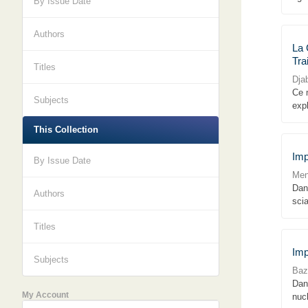
By Issue Date
Authors
La 
Tra
Titles
Dja
Ce m
Subjects
exp
This Collection
Imp
By Issue Date
Mena
Dans
Authors
scia
Titles
Imp
Subjects
Baz
Dan
My Account
nucl