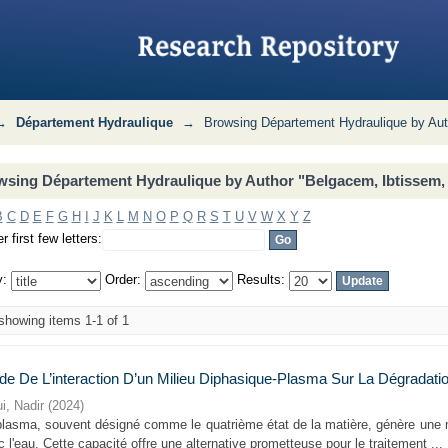
uthor "Belgacem, Ibtissem, Directeur 
→
Département Hydraulique
→
Browsing Département Hydraulique by Aut
sing Département Hydraulique by Author "Belgacem, Ibtissem, 
B
C
D
E
F
G
H
I
J
K
L
M
N
O
P
Q
R
S
T
U
V
W
X
Y
Z
r first few letters:
y:
Order:
Results:
howing items 1-1 of 1
de De L’interaction D’un Milieu Diphasique-Plasma Sur La Dégradati
i, Nadir
(
2024
)
plasma, souvent désigné comme le quatrième état de la matière, génère une m
 l'eau. Cette capacité offre une alternative prometteuse pour le traitement ...