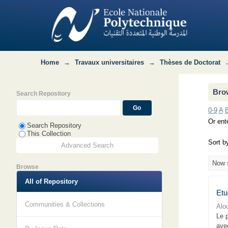
Browsing Département Hydraulique by A
Home
→
Travaux universitaires
→
Thèses de Doctorat
Brow
Search Repository
0-9
A
Or ente
Search Repository
This Collection
Sort b
Advanced Search
Now s
Browse
All of Repository
Etu
Communities & Collections
Alou
Le 
avec