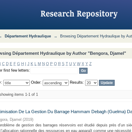
Author "Bengora, Djamel"
→
Département Hydraulique
→
Browsing Département Hydraulique by Aut
wsing Département Hydraulique by Author "Bengora, Djamel"
B
C
D
E
F
G
H
I
J
K
L
M
N
O
P
Q
R
S
T
U
V
W
X
Y
Z
r first few letters:
y:
Order:
Results:
howing items 1-1 of 1
imisation De La Gestion Du Barrage Hammam Debagh (Guelma) Dan
gora, Djamel
(
2019
)
problème de gestion des barrages réservoirs est étudié depuis près d’un sièc
l’allocation rationnelle des ressources en eau apparaît comme une nécessité 