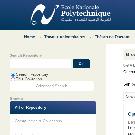
Browsing Département Hydraulique by 
Home
→
Travaux universitaires
→
Thèses de Doctorat
Bro
Search Repository
0-9
A
Or ente
Search Repository
This Collection
Sort b
Advanced Search
Now s
Browse
All of Repository
Opt
Communities & Collections
Ben
Le 
que 