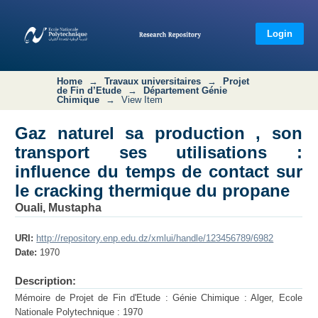
Gaz naturel sa production , son
transport ses utilisations : influence
Login
du temps de contact sur le cracking
thermique du propane
Home
→
Travaux universitaires
→
Projet
de Fin d’Etude
→
Département Génie
Chimique
→
View Item
Gaz naturel sa production , son
transport ses utilisations :
influence du temps de contact sur
le cracking thermique du propane
Ouali, Mustapha
URI:
http://repository.enp.edu.dz/xmlui/handle/123456789/6982
Date:
1970
Description:
Mémoire de Projet de Fin d'Etude : Génie Chimique : Alger, Ecole
Nationale Polytechnique : 1970