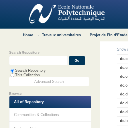
Aérodrome de Ouargla : etude et conce
Home
→
Travaux universitaires
→
Projet de Fin d’Etude
Show s
Search Repository
dc.c
dc.c
Search Repository
This Collection
dc.c
Advanced Search
dc.c
Browse
dc.d
All of Repository
dc.d
dc.d
Communities & Collections
dc.i