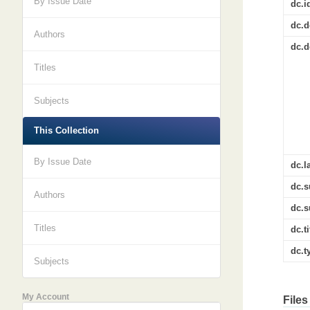
By Issue Date
dc.id
dc.d
Authors
dc.d
Titles
Subjects
This Collection
By Issue Date
dc.l
dc.s
Authors
dc.s
Titles
dc.ti
dc.t
Subjects
My Account
Files