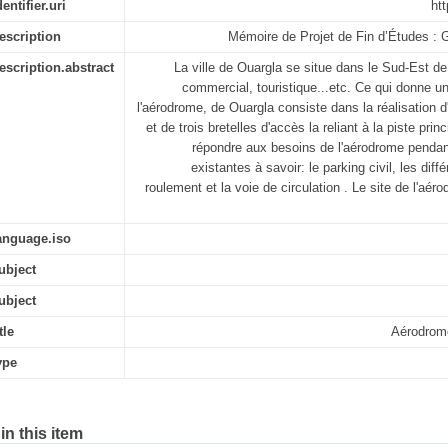
entifier.uri
ht
escription
Mémoire de Projet de Fin d’Études : G
escription.abstract
La ville de Ouargla se situe dans le Sud-Est de 
commercial, touristique...etc. Ce qui donne u
l'aérodrome, de Ouargla consiste dans la réalisation d
et de trois bretelles d'accès la reliant à la piste pri
répondre aux besoins de l'aérodrome pendan
existantes à savoir: le parking civil, les diff
roulement et la voie de circulation . Le site de l'aé
anguage.iso
ubject
ubject
tle
Aérodrome
ype
 in this item