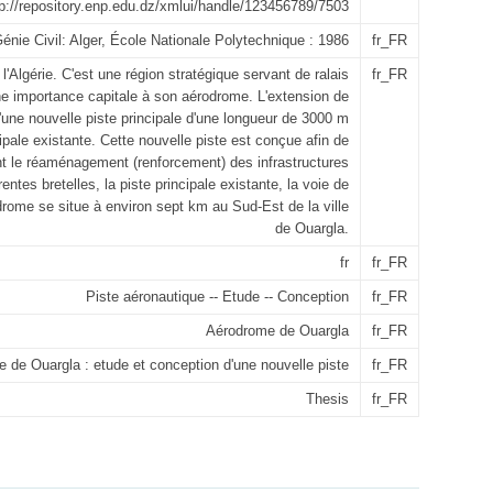
tp://repository.enp.edu.dz/xmlui/handle/123456789/7503
énie Civil: Alger, École Nationale Polytechnique : 1986
fr_FR
l'Algérie. C'est une région stratégique servant de ralais
fr_FR
ne importance capitale à son aérodrome. L'extension de
'une nouvelle piste principale d'une longueur de 3000 m
ncipale existante. Cette nouvelle piste est conçue afin de
t le réaménagement (renforcement) des infrastructures
érentes bretelles, la piste principale existante, la voie de
rodrome se situe à environ sept km au Sud-Est de la ville
de Ouargla.
fr
fr_FR
Piste aéronautique -- Etude -- Conception
fr_FR
Aérodrome de Ouargla
fr_FR
 de Ouargla : etude et conception d'une nouvelle piste
fr_FR
Thesis
fr_FR