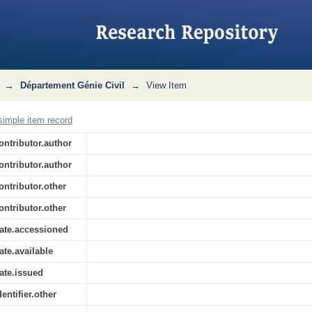
ption d'une nouvelle piste
→
Département Génie Civil
→
View Item
imple item record
ontributor.author
ontributor.author
ontributor.other
ontributor.other
ate.accessioned
ate.available
ate.issued
dentifier.other