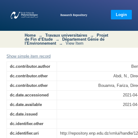
Optimisation des conditions
opératoires de la déphosphatation en
Login
présence de biomasse
Home
→
Travaux universitaires
→
Projet
de Fin d’Etude
→
Département Génie de
l'Environnement
→
View Item
Show simple item record
dc.contributor.author
Ben
dc.contributor.other
Abdi, N., Dir
dc.contributor.other
Bouamra, Fariza, Dire
dc.date.accessioned
2021-04
dc.date.available
2021-04
dc.date.issued
dc.identifier.other
dc.identifier.uri
http://repository.enp.edu.dz/xmlui/handle/