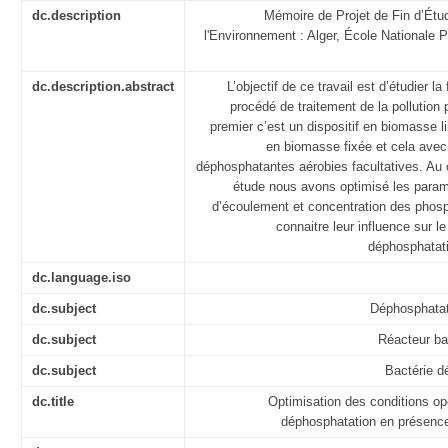
dc.description
Mémoire de Projet de Fin d’Étu
l'Environnement : Alger, École Nationale 
dc.description.abstract
L’objectif de ce travail est d’étudier la 
procédé de traitement de la pollution
premier c’est un dispositif en biomasse l
en biomasse fixée et cela avec
déphosphatantes aérobies facultatives. Au 
étude nous avons optimisé les param
d’écoulement et concentration des phosp
connaitre leur influence sur 
déphosphatati
dc.language.iso
dc.subject
Déphosphatat
dc.subject
Réacteur ba
dc.subject
Bactérie d
dc.title
Optimisation des conditions op
déphosphatation en présenc