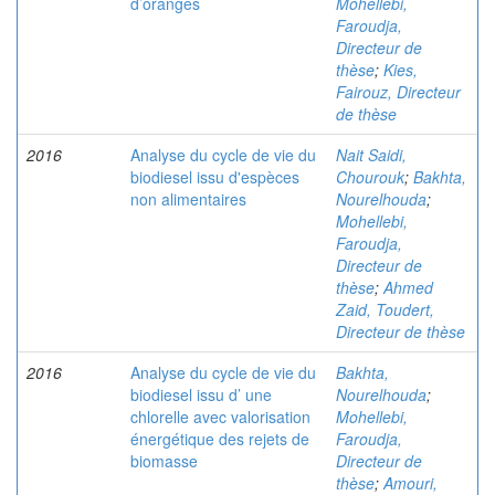
d’oranges
Mohellebi,
Faroudja,
Directeur de
thèse
;
Kies,
Fairouz, Directeur
de thèse
2016
Analyse du cycle de vie du
Nait Saidi,
biodiesel issu d'espèces
Chourouk
;
Bakhta,
non alimentaires
Nourelhouda
;
Mohellebi,
Faroudja,
Directeur de
thèse
;
Ahmed
Zaid, Toudert,
Directeur de thèse
2016
Analyse du cycle de vie du
Bakhta,
biodiesel issu d’ une
Nourelhouda
;
chlorelle avec valorisation
Mohellebi,
énergétique des rejets de
Faroudja,
biomasse
Directeur de
thèse
;
Amouri,