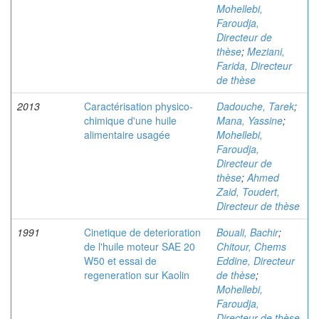
Mohellebi,
Faroudja,
Directeur de
thèse
;
Meziani,
Farida, Directeur
de thèse
2013
Caractérisation physico-
Dadouche, Tarek
;
chimique d'une huile
Mana, Yassine
;
alimentaire usagée
Mohellebi,
Faroudja,
Directeur de
thèse
;
Ahmed
Zaid, Toudert,
Directeur de thèse
1991
Cinetique de deterioration
Bouali, Bachir
;
de l'huile moteur SAE 20
Chitour, Chems
W50 et essai de
Eddine, Directeur
regeneration sur Kaolin
de thèse
;
Mohellebi,
Faroudja,
Directeur de thèse