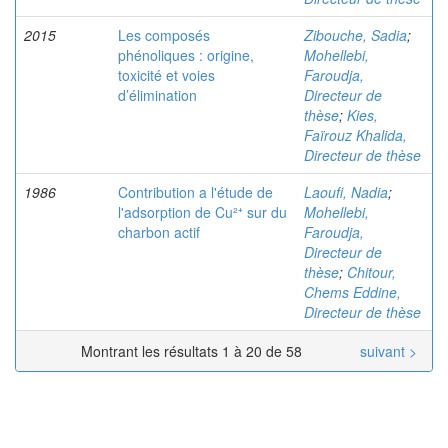
2015
Les composés
Zibouche, Sadia
;
phénoliques : origine,
Mohellebi,
toxicité et voies
Faroudja,
d’élimination
Directeur de
thèse
;
Kies,
Faïrouz Khalida,
Directeur de thèse
1986
Contribution a l'étude de
Laoufi, Nadia
;
l'adsorption de Cu²⁺ sur du
Mohellebi,
charbon actif
Faroudja,
Directeur de
thèse
;
Chitour,
Chems Eddine,
Directeur de thèse
Montrant les résultats 1 à 20 de 58
suivant >