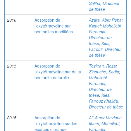
Saliha, Directeur
de thèse
2016
Adsorption de
Azara, Abir
;
Rebai,
l'oxytétracycline sur
Kamel
;
Mohellebi,
bentonites modifiées
Faroudja,
Directeur de
thèse
;
Kies,
Fairouz, Directeur
de thèse
2015
Adsorption de
Tezkratt, Roza
;
l’oxytétracycline sur de la
Zibouche, Sadia
;
bentonite naturelle
Mohellebi,
Faroudja,
Directeur de
thèse
;
Kies,
Faïrouz Khalida,
Directeur de thèse
2015
Adsorption de
Ait Amer Meziane,
l’oxytétracycline sur les
Ilhem
;
Mohellebi,
écorces d’orange
Faroudja,