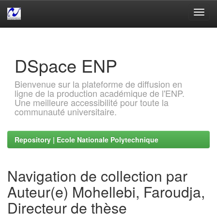
Skip
navigation
DSpace ENP
Bienvenue sur la plateforme de diffusion en
ligne de la production académique de l'ENP.
Une meilleure accessibilité pour toute la
communauté universitaire.
Repository | Ecole Nationale Polytechnique
Navigation de collection par
Auteur(e) Mohellebi, Faroudja,
Directeur de thèse