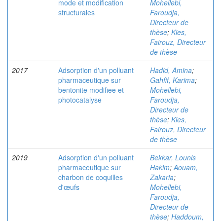
mode et modification
Mohellebi,
structurales
Faroudja,
Directeur de
thèse
;
Kies,
Fairouz, Directeur
de thèse
2017
Adsorption d'un polluant
Hadid, Amina
;
pharmaceutique sur
Gahfif, Karima
;
bentonite modifiee et
Mohellebi,
photocatalyse
Faroudja,
Directeur de
thèse
;
Kies,
Fairouz, Directeur
de thèse
2019
Adsorption d'un polluant
Bekkar, Lounis
pharmaceutique sur
Hakim
;
Aouam,
charbon de coquilles
Zakaria
;
d'œufs
Mohellebi,
Faroudja,
Directeur de
thèse
;
Haddoum,