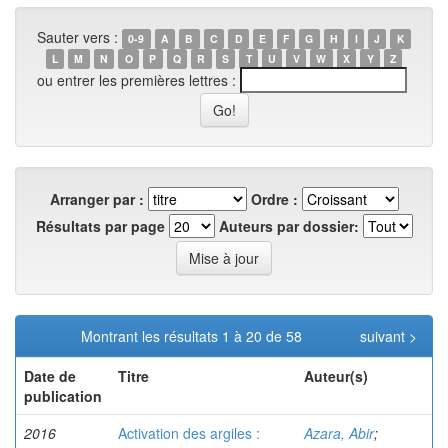
Sauter vers :
0-9
A
B
C
D
E
F
G
H
I
J
K
L
M
N
O
P
Q
R
S
T
U
V
W
X
Y
Z
ou entrer les premières lettres :
Arranger par :
Ordre :
Résultats par page
Auteurs par dossier:
Montrant les résultats 1 à 20 de 58
suivant >
Date de
Titre
Auteur(s)
publication
2016
Activation des argiles :
Azara, Abir
;