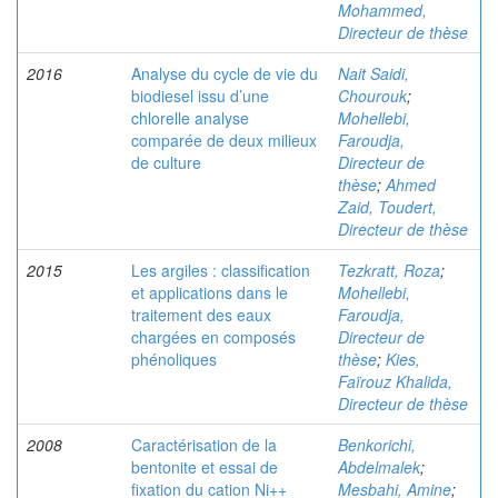
Mohammed,
Directeur de thèse
2016
Analyse du cycle de vie du
Nait Saidi,
biodiesel issu d’une
Chourouk
;
chlorelle analyse
Mohellebi,
comparée de deux milieux
Faroudja,
de culture
Directeur de
thèse
;
Ahmed
Zaid, Toudert,
Directeur de thèse
2015
Les argiles : classification
Tezkratt, Roza
;
et applications dans le
Mohellebi,
traitement des eaux
Faroudja,
chargées en composés
Directeur de
phénoliques
thèse
;
Kies,
Faïrouz Khalida,
Directeur de thèse
2008
Caractérisation de la
Benkorichi,
bentonite et essai de
Abdelmalek
;
fixation du cation Ni++
Mesbahi, Amine
;