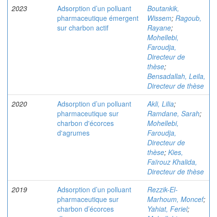
2023
Adsorption d’un polluant
Boutankik,
pharmaceutique émergent
Wissem
;
Ragoub,
sur charbon actif
Rayane
;
Mohellebi,
Faroudja,
Directeur de
thèse
;
Bensadallah, Leila,
Directeur de thèse
2020
Adsorption d’un polluant
Akli, Lilia
;
pharmaceutique sur
Ramdane, Sarah
;
charbon d'écorces
Mohellebi,
d'agrumes
Faroudja,
Directeur de
thèse
;
Kies,
Faïrouz Khalida,
Directeur de thèse
2019
Adsorption d’un polluant
Rezzik-El-
pharmaceutique sur
Marhoum, Moncef
;
charbon d’écorces
Yahiat, Feriel
;