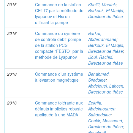
2016
Commande de la station
Khelifi, Moufek
;
CE117 par la méthode de
Berkouk, El Madjid,
lyapunov et H∞ en
Directeur de thèse
utilisant la pompe
2016
Commande du système
Barkat,
de controle débit-pompe
Abderrahmane
;
de la station PCS
Berkouk, El Madjid,
compacte "FESTO" par la
Directeur de thèse
;
méthode de Lyapunov
Illoul, Rachid,
Directeur de thèse
2016
Commande d’un système
Benahmed,
à lévitation magnétique
Sifeddine
;
Abdelouel, Lahcen,
Directeur de thèse
2016
Commande tolérante aux
Zekrifa,
défauts implicites robuste
Abdelmoumen
appliquée à une MADA
Saâdeddine
;
Chakir, Messaoud,
Directeur de thèse
;
Boucherit,