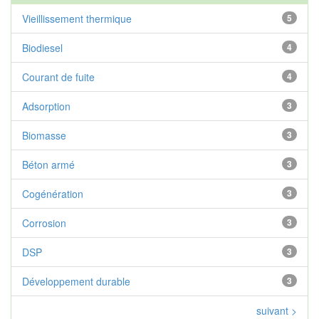
Vieillissement thermique
5
Biodiesel
4
Courant de fuite
4
Adsorption
3
Biomasse
3
Béton armé
3
Cogénération
3
Corrosion
3
DSP
3
Développement durable
3
suivant >