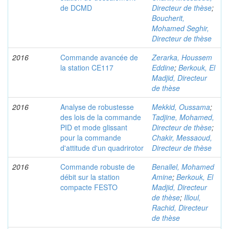
de DCMD
Directeur de thèse
;
Boucherit,
Mohamed Seghir,
Directeur de thèse
2016
Commande avancée de
Zerarka, Houssem
la station CE117
Eddine
;
Berkouk, El
Madjid, Directeur
de thèse
2016
Analyse de robustesse
Mekkid, Oussama
;
des lois de la commande
Tadjine, Mohamed,
PID et mode glissant
Directeur de thèse
;
pour la commande
Chakir, Messaoud,
d'attitude d'un quadrirotor
Directeur de thèse
2016
Commande robuste de
Benallel, Mohamed
débit sur la station
Amine
;
Berkouk, El
compacte FESTO
Madjid, Directeur
de thèse
;
Illoul,
Rachid, Directeur
de thèse