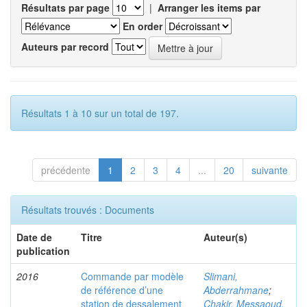
Résultats par page
|
Arranger les items par
En order
Auteurs par record
Résultats 1 à 10 sur un total de 197.
précédente
1
2
3
4
...
20
suivante
Résultats trouvés : Documents
Date de
Titre
Auteur(s)
publication
2016
Commande par modèle
Slimani,
de référence d’une
Abderrahmane
;
station de dessalement
Chakir, Messaoud,