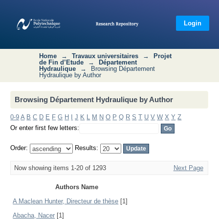
Browsing Département Hydraulique by
Author
Login
Home
→
Travaux universitaires
→
Projet
de Fin d’Etude
→
Département
Hydraulique
→
Browsing Département
Hydraulique by Author
Browsing Département Hydraulique by Author
0-9
A
B
C
D
E
F
G
H
I
J
K
L
M
N
O
P
Q
R
S
T
U
V
W
X
Y
Z
Or enter first few letters:
Order:
Results:
Now showing items 1-20 of 1293
Next Page
Authors Name
A Maclean Hunter, Directeur de thèse
[1]
Abacha, Nacer
[1]